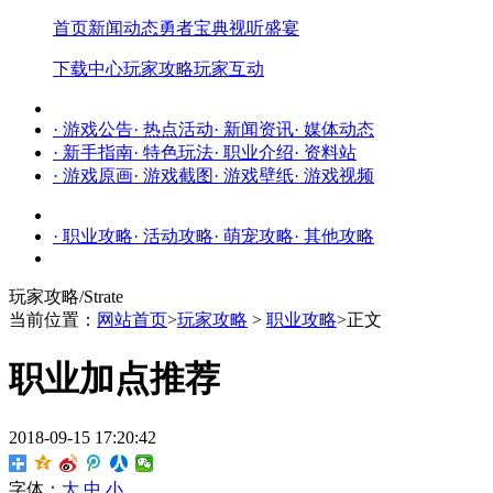
首页
新闻动态
勇者宝典
视听盛宴
下载中心
玩家攻略
玩家互动
· 游戏公告
· 热点活动
· 新闻资讯
· 媒体动态
· 新手指南
· 特色玩法
· 职业介绍
· 资料站
· 游戏原画
· 游戏截图
· 游戏壁纸
· 游戏视频
· 职业攻略
· 活动攻略
· 萌宠攻略
· 其他攻略
玩家攻略
/Strate
当前位置：
网站首页
>
玩家攻略
>
职业攻略
>正文
职业加点推荐
2018-09-15 17:20:42
字体：
大
中
小