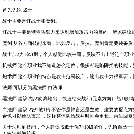
首先先说 战士
战士主要是狂战士和魔剑。
狂战士主要是牺牲防御力来达到增加攻击力的目的，所以建议加
魔剑 从各方面技能来看，比如反击，盾技。魔剑肯定要装备盾
战士加2力1体1耐，个人感觉比较中庸，反映不出上述连个职
机械师 这个职业我不知道怎么定位，很多都是陷阱类的技能，
炮术师 这个职业的特点是攻击范围较广，输出攻击力很重要，
法师 可以分为黑法师 白法师
黑法师 建议2智2敏 高输出，快速结束战斗(元素方向) 2智
白法师 建议 2智1敏1精 不管你是神言还是主教，这要的配
合也可以给队友加 ，这样整体队伍战斗时间会更长。再生回
关于法师刷技能，个人建议找低于你7~10级的怪，先给自己
以白法感触较多。