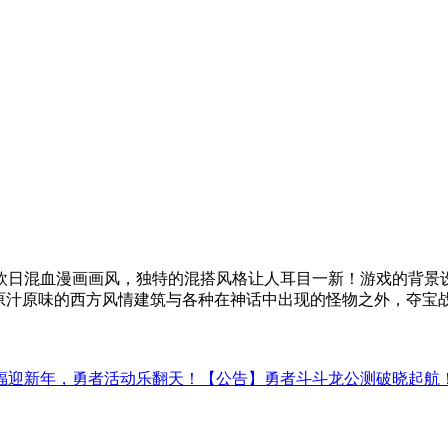
欧日混血漫画画风，独特的混搭风格让人耳目一新！游戏的背景设
到原汁原味的西方风情建筑与各种在神话中出现的怪物之外，夺宝
福迎新年，勇者活动乐翻天！
【公告】勇者斗斗龙公测破晓起航