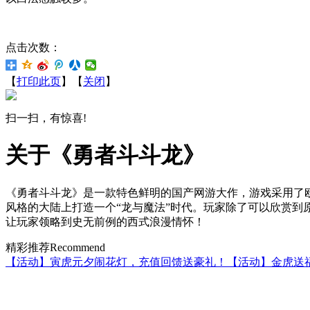
点击次数：
【
打印此页
】【
关闭
】
扫一扫，有惊喜!
关于《勇者斗斗龙》
《勇者斗斗龙》是一款特色鲜明的国产网游大作，游戏采用了
风格的大陆上打造一个“龙与魔法”时代。玩家除了可以欣赏
让玩家领略到史无前例的西式浪漫情怀！
精彩推荐
Recommend
【活动】寅虎元夕闹花灯，充值回馈送豪礼！
【活动】金虎送