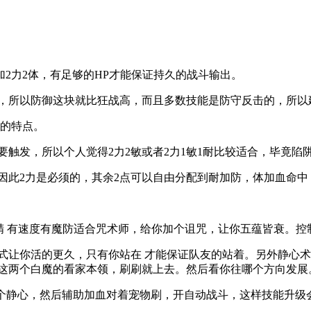
2力2体，有足够的HP才能保证持久的战斗输出。
，所以防御这块就比狂战高，而且多数技能是防守反击的，所以建
业的特点。
要触发，所以个人觉得2力2敏或者2力1敏1耐比较适合，毕竟陷
因此2力是必须的，其余2点可以自由分配到耐加防，体加血命
1敏1精 有速度有魔防适合咒术师，给你加个诅咒，让你五蕴皆衰。
点方式让你活的更久，只有你站在 才能保证队友的站着。另外静
复这两个白魔的看家本领，刷刷就上去。然后看你往哪个方向发展
一个静心，然后辅助加血对着宠物刷，开自动战斗，这样技能升