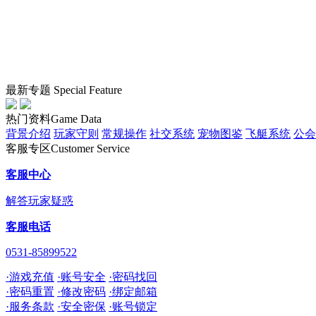
最新专题
Special Feature
热门资料
Game Data
背景介绍
玩家守则
常规操作
社交系统
宠物图鉴
飞艇系统
公会
客服专区
Customer Service
客服中心
解答玩家疑惑
客服电话
0531-85899522
·游戏充值
·账号安全
·密码找回
·密码重置
·修改密码
·绑定邮箱
·服务条款
·安全密保
·账号锁定