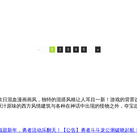
«
‹
1
2
3
4
5
›
»
欧日混血漫画画风，独特的混搭风格让人耳目一新！游戏的背景设
到原汁原味的西方风情建筑与各种在神话中出现的怪物之外，夺宝
福迎新年，勇者活动乐翻天！
【公告】勇者斗斗龙公测破晓起航