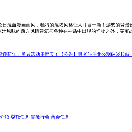
欧日混血漫画画风，独特的混搭风格让人耳目一新！游戏的背景设
到原汁原味的西方风情建筑与各种在神话中出现的怪物之外，夺宝
福迎新年，勇者活动乐翻天！
【公告】勇者斗斗龙公测破晓起航
介绍
委托任务
冒险行会
商会任务