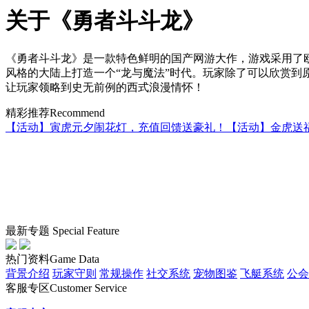
关于《勇者斗斗龙》
《勇者斗斗龙》是一款特色鲜明的国产网游大作，游戏采用了
风格的大陆上打造一个“龙与魔法”时代。玩家除了可以欣赏
让玩家领略到史无前例的西式浪漫情怀！
精彩推荐
Recommend
【活动】寅虎元夕闹花灯，充值回馈送豪礼！
【活动】金虎送
最新专题
Special Feature
热门资料
Game Data
背景介绍
玩家守则
常规操作
社交系统
宠物图鉴
飞艇系统
公会
客服专区
Customer Service