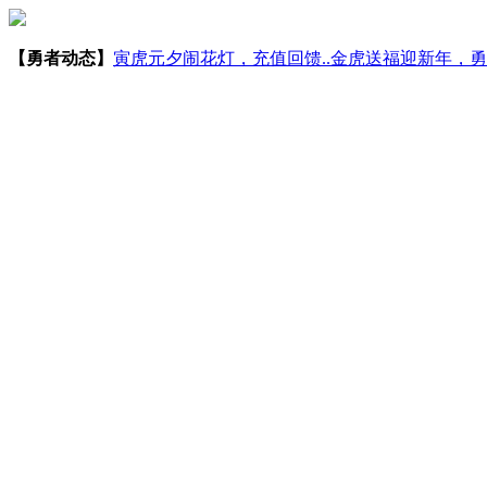
【勇者动态】
寅虎元夕闹花灯，充值回馈..
金虎送福迎新年，勇者